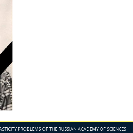
ASTICITY PROBLEMS OF THE RUSSIAN ACADEMY OF SCIENCES