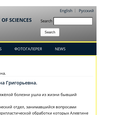
English
Русский
 OF SCIENCES
Search
S
ФОТОГАЛЕРЕЯ
NEWS
на.
на Григорьевна.
й тяжёлой болезни ушла из жизни бывший
гический отдел, занимавшийся вопросами
ерхпластической обработки которых Алевтине