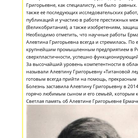
Григорьевне, как специалисту, не было равных.
также её последующих исследовательских работ,
публикаций и участию в работе престижных межд
(Великобритания), а также изобретениям, защи
Необходимо отметить, что научные работы Ерма
Алевтина Григорьевна всегда и стремилась. По
крупнейшим промышленным предприятием в Рос
сверхпластичности, успешно функционирующий 
За высочайший уровень компетентности в облас
называли Алевтину Григорьевну «Титановой ле
готовым всегда прийти на помощь, прекрасным с
Болезнь заставила Алевтину Григорьевну в 2014
горячо любимым сыном и его семьёй, которым к
Светлая память об Алевтине Григорьевне Ермаче