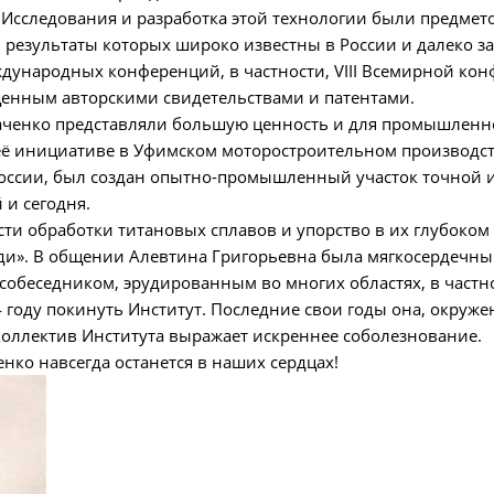
 Исследования и разработка этой технологии были предмето
 результаты которых широко известны в России и далеко з
ународных конференций, в частности, VIII Всемирной конф
щенным авторскими свидетельствами и патентами.
ченко представляли большую ценность и для промышленног
 её инициативе в Уфимском моторостроительном производс
сии, был создан опытно-промышленный участок точной 
и сегодня.
ти обработки титановых сплавов и упорство в их глубоко
ди». В общении Алевтина Григорьевна была мягкосердечн
обеседником, эрудированным во многих областях, в частнос
 году покинуть Институт. Последние свои годы она, окруж
оллектив Института выражает искреннее соболезнование.
нко навсегда останется в наших сердцах!