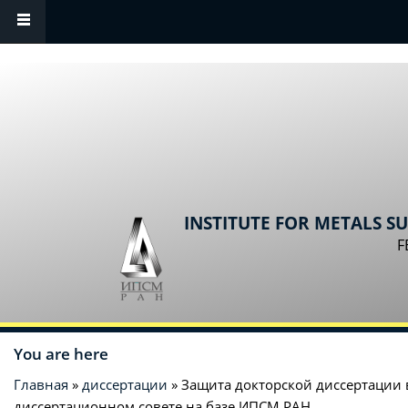
Skip to main content
INSTITUTE FOR METALS S
F
You are here
Главная
»
диссертации
» Защита докторской диссертации 
диссертационном совете на базе ИПСМ РАН