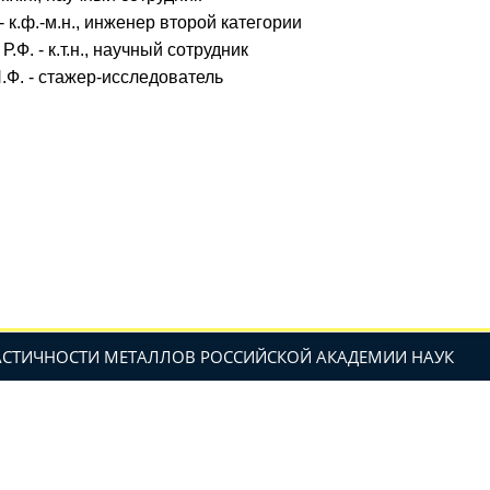
- к.ф.-м.н., инженер второй категории
.Ф. - к.т.н., научный сотрудник
.Ф. - стажер-исследователь
ЛАСТИЧНОСТИ МЕТАЛЛОВ РОССИЙСКОЙ АКАДЕМИИ НАУК