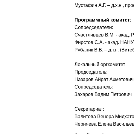
Мустафин А.Г. – д.х.н., пр
Программный комитет:
Сопредседатели:
Счастливцев В.М. - акад. 
Фирстов С.А. - акад. НАНУ
Рубаник В.В. – д.т.н. (Вите
Локальный оргкомитет
Председатель:
Назаров Айрат Ахметович
Сопредседатель:
Захаров Вадим Петрович
Секретариат:
Валитова Венера Мидхат
Черняева Елена Василье