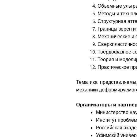
Объемные ультра
Методы и технол
Структурная атт
Границы зерен и
Механические и 
Сверхпластично
Твердофазное с
Теория и модели
Практическое п
Тематика представляемы
механики деформируемого
Организаторы и партне
Министерство на
Институт пробле
Российская акаде
Уфимский универс