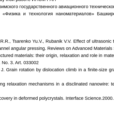
 Уфимского государственного авиационного техническо
«Физика и технология наноматериалов» Башкирск
.R., Tsarenko Yu.V., Rubanik V.V. Effect of ultrasonic t
nnel angular pressing. Reviews on Advanced Materials S
ctured materials: their origin, relaxation and role in mat
 No. 3. Art. 033002
. Grain rotation by dislocation climb in a finite-size gr
g relaxation mechanisms in a disclinated nanowire: tem
covery in deformed polycrystals. Interface Science.2000. 