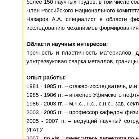
более 150 научных трудов, в том числе со
Член Российского Национального комитета
Назаров А.А. специалист в области физ
исследованию механизмов формирования, 
Области научных интересов:
прочность и пластичность материалов, д
ультразвуковая сварка металлов, границ
Опыт работы:
1981 - 1985 гг. – стажер-исследватель, 
1985 - 1986 гг. – инженер Уфимского нефт
1986 - 2003 гг. – м.н.с., н.с., с.н.с., за
2003 - 2005 гг. – профессор кафедры физ
2005 - 2007 гг. – ведущий научный сотр
УГАТУ
2007 - по н/в – заместитель директора п