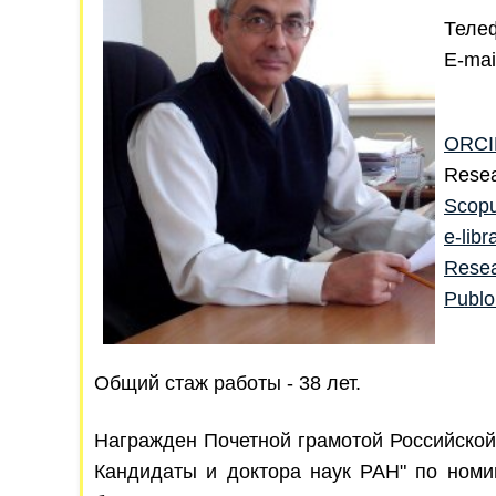
Телеф
E-mai
ORCI
Resea
Scop
e-libr
Rese
Publ
Общий стаж работы - 38 лет.
Награжден Почетной грамотой Российской
Кандидаты и доктора наук РАН" по номин