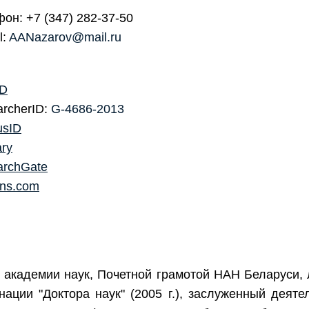
он: +7 (347) 282-37-50
l:
AANazarov@mail.ru
D
rcherID:
G-4686-2013
usID
ary
archGate
ons.com
 академии наук, Почетной грамотой НАН Беларуси
ации "Доктора наук" (2005 г.), заслуженный деяте