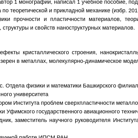
автор 1 монографии, написал 1 учебное пособие, под
 по теоретической и прикладной механике (избр. 201
ики прочности и пластичности материалов, теор
структуры и свойств наноструктурных материалов.
ефекты кристаллического строения, нанокристалл
ы зерен в металлах, молекулярно-динамическое мод
м.н.с. Отдела физики и математики Башкирского фили
яного университета
в. сектором Института проблем сверхпластичности метал
ики Уфимского государственного авиационного техни
удник, заместитель научного руководителя Инстит
о научной работе ИПСМ РАН