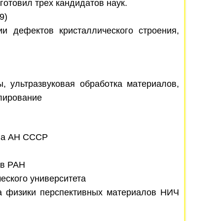
готовил трех кандидатов наук.
9)
ии дефектов кристаллического строения,
ы, ультразвуковая обработка материалов,
елирование
ала АН СССР
лов РАН
ческого университета
ута физики перспективных материалов НИЧ