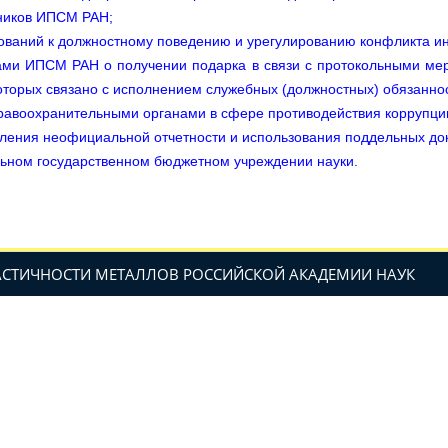
тников ИПСМ РАН
;
ований к должностному поведению и урегулированию конфликта 
ами ИПСМ РАН о получении подарка в связи с протокольными ме
орых связано с исполнением служебных (должностных) обязанност
равоохранительными органами в сфере противодействия коррупци
ления неофициальной отчетности и использования поддельных д
льном государственном бюджетном учреждении науки
.
ЛАСТИЧНОСТИ МЕТАЛЛОВ РОССИЙСКОЙ АКАДЕМИИ НАУК