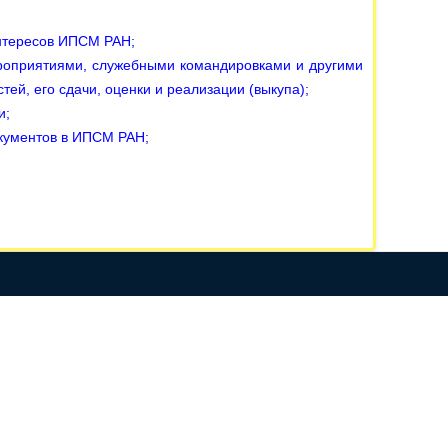
интересов ИПСМ РАН
;
роприятиями, служебными командировками и другими
ей, его сдачи, оценки и реализации (выкупа)
;
и
;
окументов в ИПСМ РАН
;