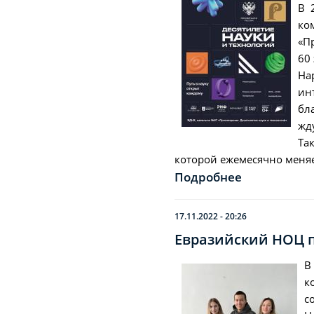
В 
ко
«П
60
На
ин
бл
жд
Та
которой ежемесячно меняе
Подробнее
17.11.2022 - 20:26
Евразийский НОЦ п
В
к
с