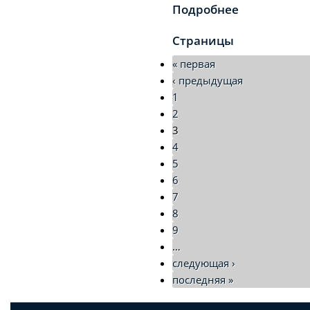
Подробнее
Страницы
« первая
‹ предыдущая
1
2
3
4
5
6
7
8
9
…
следующая ›
последняя »