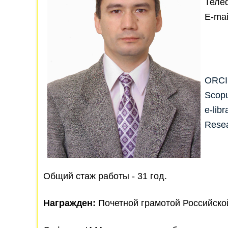
Телеф
E-mai
ORC
Scop
e-libr
Rese
Общий стаж работы - 31 год.
Награжден:
Почетной грамотой Российской