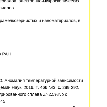
ериалов, электронно-микроскопических
риалов.
трамелкозернистых и наноматериалов, в
Н
ов РАН
И.Ю. Аномалия температурной зависимости
мии Наук. 2016. Т. 466 №3, с. 289-292.
урированного сплава Zr-2,5%Nb с
545