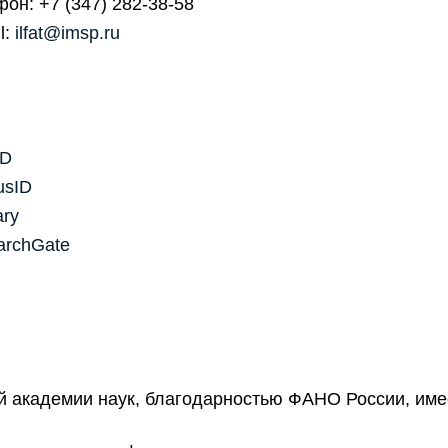
он: +7 (347) 282-38-58
l:
ilfat@imsp.ru
ID
usID
ary
archGate
 академии наук, благодарностью ФАНО России, имее