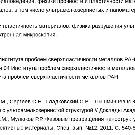
иаловедения, физики прочности и пластичности мат
алов, в том числе ультрамелкозернистых и наномате
и пластичность материалов, физика разрушения уль
ктронная микроскопия.
 Института проблем сверхпластичности металлов РА
ории 04 Института проблем сверхпластичности металл
итута проблем сверхпластичности металлов РАН
 Р.М., Сергеев С.Н., Гладковский С.В., Пышминцев 
 с ультрамелкозернистой структурой // Доклады Акаде
 И.М., Мулюков Р.Р. Фазовые превращения нанострукт
ективные материалы, Спец. вып. №12, 2011, С. 540-