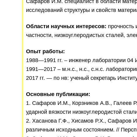
Сафаров И.М. специалист в области матер
исследований структуры и свойств матери
Области научных интересов:
прочность 
частности, низкоуглеродистых сталей, эле
Опыт работы:
1988―1991 гг. – инженер лаборатории 04
1991―2017 – м.н.с., н.с., с.н.с. лаборат
2017 гг. ― по нв: ученый секретарь Инст
Основные публикации:
1. Сафаров И.М., Корзников А.В., Галеев
ударной вязкости низкоуглеродистой стали
2. Хасанова Г.Ф., Хисамов Р.Х., Сафаров
различным исходным состоянием. // Персп