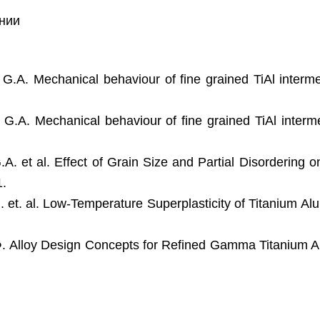
ании
.A. Mechanical behaviour of fine grained TiAl intermet
A. Mechanical behaviour of fine grained TiAl interme-ta
. et al. Effect of Grain Size and Partial Disordering on 
1.
et. al. Low-Temperature Superplasticity of Titanium Alu
. Alloy Design Concepts for Refined Gamma Titanium Alu