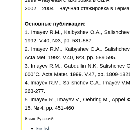
1999 – научная стажировка в США
2002 – 2004 – научная стажировка в Герм
Основные
публикации:
1. Imayev R.M., Kaibyshev O.A., Salishchev G
1992. V.40, №3, pp. 581-587.
2. Imayev R.M., Kaibyshev O.A., Salishchev G.
Acta Met. 1992. V.40, №3, pp. 589-595.
3. Imayev R.M., Gabdullin N.K. Salishchev G.A
600°C. Аcta Mater. 1999. V.47, pp. 1809-182
4. Imayev R.M., Salishchev G.A., Imayev V.M. 
263-277.
5. Imayev R., Imayev V., Oehring М., Appel Ф
15. № 4, pp. 451-460
Язык
Русский
English