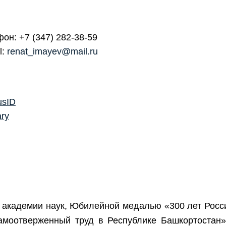
он: +7 (347) 282-38-59
l:
renat_imayev@mail.ru
usID
ary
 академии наук, Юбилейной медалью «300 лет Россий
амоотверженный труд в Республике Башкортостан»