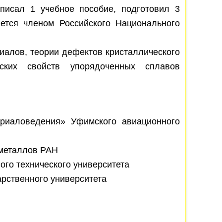
писал 1 учебное пособие, подготовил 3
яется членом Российского Национального
риалов, теории дефектов кристаллического
ских свойств упорядоченных сплавов
риаловедения» Уфимского авиационного
и металлов РАН
го технического университета
арственного университета